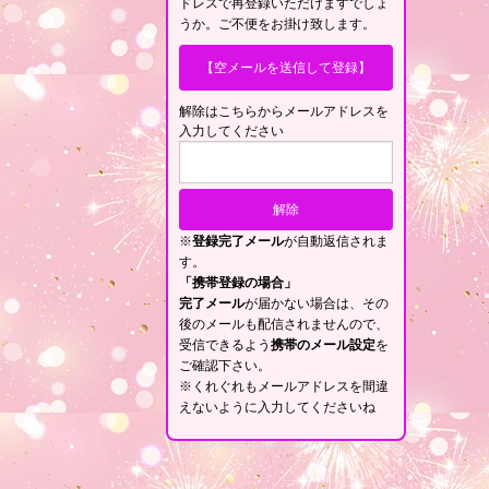
ドレスで再登録いただけますでしょ
うか。ご不便をお掛け致します。
【空メールを送信して登録】
解除はこちらからメールアドレスを
入力してください
※
登録完了メール
が自動返信されま
す。
「携帯登録の場合」
完了メール
が届かない場合は、その
後のメールも配信されませんので、
受信できるよう
携帯のメール設定
を
ご確認下さい。
※くれぐれもメールアドレスを間違
えないように入力してくださいね